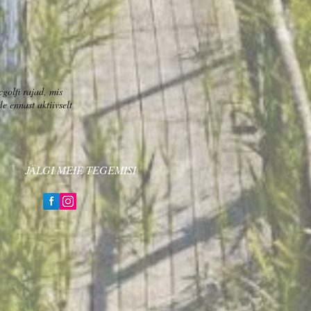
golfi rajad, mis
e ennast aktiivselt
JÄLGI MEIE TEGEMISI