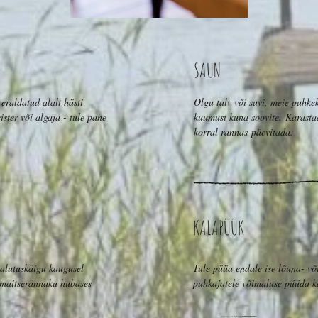
SAUN
eraldatud alalt hästi
Olgu talv või suvi, meie puhke
ster või algaja - tule pane
kuumust kuna soovite. Karastad
korral rannas päevitada.
KALAPÜÜK
jalutuskäigu kaugusel
Tule püüa endale ise lõuna- võ
 maitserännaku hubases
puhkajatele võimaluse püüda k