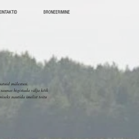
ONTAKTID
BRONEERIMINE
matuid mälestusi.
 saunas higistada välja kõik
iseks nautida imelist toitu