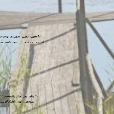
keskuse saunas saate nautida
a saate ennast meres ja soovil
i õhtusöök. Pakume kõigile
ala ükskõik, mis ilmaga!