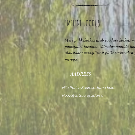
IMELINE LOODUS
Meie puhkekeskus asub looduse keskel, mi
puhkajatel ideaalne võimalus nautida imel
aldustades maagilistest päikesetõusudest 
merega.
AADRESS
Hiiu Parish Suuresadama küla,
Roovälja, Suuresadama