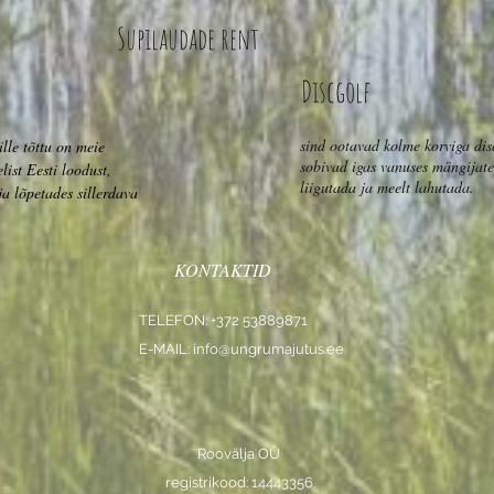
Supilaudade rent
Discgolf
sind ootavad kolme korviga disc
lle tõttu on meie
sobivad igas vanuses mängijatel
ist Eesti loodust,
liigutada ja meelt lahutada.
ja lõpetades sillerdava
KONTAKTID
TELEFON: +372 53889871
E-MAIL:
info@ungrumajutus.ee
Roovälja OÜ
registrikood: 14443356