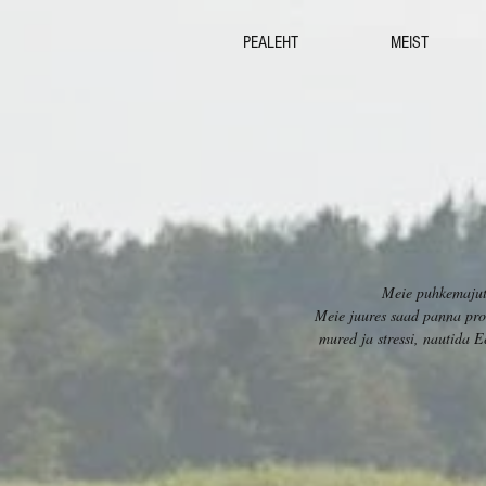
PEALEHT
MEIST
Meie puhkemajutu
Meie juures saad panna proo
mured ja stressi, nautida E