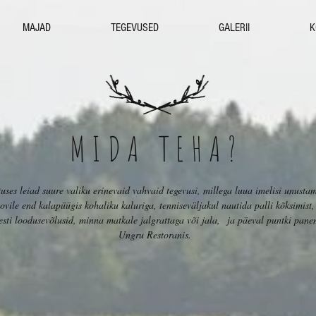
MAJAD
TEGEVUSED
GALERII
K
MIDA TEHA?
ses leiad suure valiku erinevaid vahvaid tegevusi, millega luua imelisi unusta
vile end kalapüügis kohaliku kaluriga, tenniseväljakul nautida palli kõksimist,
esti loodusevõlusid, minna matkale jalgrattaga või jala, ja päeval puntki panem
Ungru Restoranis.