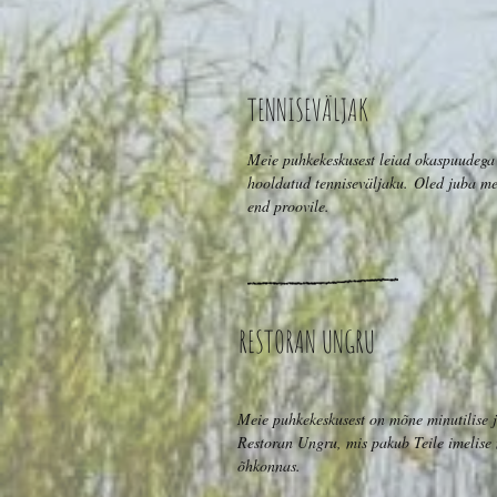
TENNISEVÄLJAK
Meie puhkekeskusest leiad okaspuudega 
hooldatud tenniseväljaku. Oled juba mei
end proovile.
RESTORAN UNGRU
Meie puhkekeskusest on mõne minutilise 
Restoran Ungru, mis pakub Teile imelise
õhkonnas.