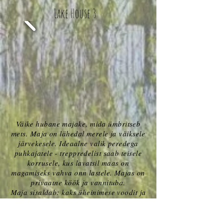
Lake House 3
Väike hubane majake, mida ümbritseb
mets. Maja on lähedal merele ja väiksele
järvekesele. Ideaalne valik peredega
puhkajatele - treppredelist saab teisele
korrusele, kus lavatsil maas on
magamiseks vahva onn lastele. Majas on
privaatne köök ja vannituba.
Maja sisaldab: kaks üheinimese voodit ja
üks kaheinimese voodi, kööginurk koos
kõige vajalikuga (sh külmkapp, pliit,