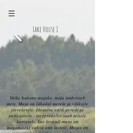
Lake House 1
Väike hubane majake, mida ümbritseb
mets. Maja on lähedal merele ja väiksele
järvekesele. Ideaalne valik peredega
puhkajatele - treppredelist saab teisele
korrusele, kus lavatsil maas on
magamiseks vahva onn lastele. Majas on