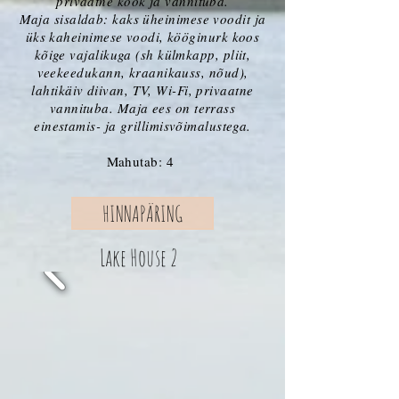
privaatne köök ja vannituba.
Maja sisaldab: kaks üheinimese voodit ja
üks kaheinimese voodi, kööginurk koos
kõige vajalikuga (sh külmkapp, pliit,
veekeedukann, kraanikauss, nõud),
lahtikäiv diivan, TV, Wi-Fi, privaatne
vannituba. Maja ees on terrass
einestamis- ja grillimisvõimalustega.
Mahutab: 4
HINNAPÄRING
Lake House 2