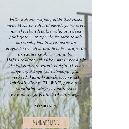
Väike hubane majake, mida ümbritseb
mets. Maja on lähedal merele ja väiksele
järvekesele. Ideaalne valik peredega
puhkajatele
-
treppredelist saab teisele
korrusele, kus lavatsil maas on
magamiseks vahva onn lastele . Majas on
privaatne köök ja vannituba.
Maja sisaldab: kaks üheinimese voodit ja
üks kaheinimese voodi, kööginurk koos
kõige vajalikuga (sh külmkapp, pliit,
veekeedukann, kraanikauss, nõud),
lahtikäiv diivan, TV, Wi-Fi, privaatne
vannituba. Maja ees on terrass
einestamis- ja grillimisvõimalustega.
Mahutab: 4
HINNAPÄRING