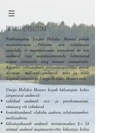
Privaatsuspoliitika
Puhkemajutus Ungru Holiday Houses pakub
majutusteenust. Pöörame teie tähelepanu
asjaolule, et majutusteenuse soetamisel on teie
andmeid vaja majutusasutustele kehtestatud
nõuete täitmiseks ning teenuse osutamiseks.
Käesolev isikuandmete privaatsuspoliitika annab
ülevaate, milliseid andmeid, miks ja mida
kogutud andmetega Unrgu Holiday Houses teeb.
Unrgu Holiday Houses kogub külastajate kohta
järgmiseid andmeid:
isiklikud andmed: ees- ja perekonnanimi,
sünniaeg või isikukood
kontaktandmed: elukoha aadress, telefoninumber,
meiliaadress
külastajakaardi andmed: turismiseaduse §-s 24
nõutud andmed majutusettevõtte külastaja kohta