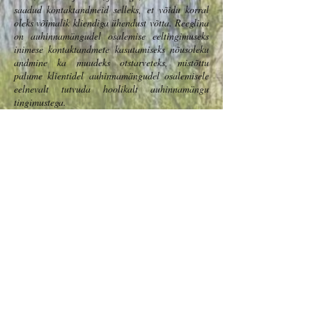
saadud kontaktandmeid selleks, et võidu korral
oleks võimalik kliendiga ühendust võtta. Reeglina
on auhinnamängudel osalemise eeltingimuseks
inimese kontaktandmete kasutamiseks nõusoleku
andmine ka muudeks otstarveteks, mistõttu
palume klientidel auhinnamängudel osalemisele
eelnevalt tutvuda hoolikalt auhinnamängu
tingimustega.
KONTAKTID
TELEFON:
+372 53889871
E-MAIL:
info@ungrumajutus.ee
Hiiu Parish Suuresadama küla,
Roovälja, Suuresadama
JÄLGI MEIE
TEGEMISI
Roovälja OÜ
registrikood:
14443356
PRIVAATSUSPOLIITIKA