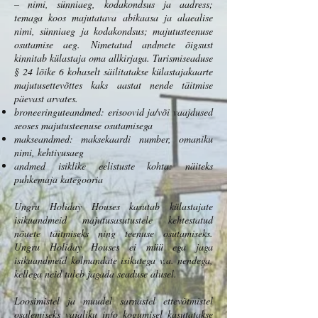
– nimi, sünniaeg, kodakondsus ja aadress;
temaga koos majutatava abikaasa ja alaealise
nimi, sünniaeg ja kodakondsus; majutusteenuse
osutamise aeg. Nimetatud andmete õigsust
kinnitab külastaja oma allkirjaga. Turismiseaduse
§ 24 lõike 6 kohaselt säilitatakse külastajakaarte
majutusettevõttes kaks aastat nende täitmise
päevast arvates.
broneeringuteandmed: erisoovid ja/või vaajdused
seoses majutusteenuse osutamisega
makseandmed: maksekaardi number, omaniku
nimi, kehtivusaeg
andmed isiklike eelistuste kohta: näiteks
puhkemaja kategooria
Ungru Holiday Houses kasutab külastajate
isikuandmeid majutusasutustele kehtestatud
nõuete täitmiseks ning teenuse osutamiseks.
Ungru Holiday Houses ei müü ega jaga
isikuandmeid kolmandate isikutega v.a. nendega,
kellega neid tuleb jagada seaduse alusel.
Loosimistel ja muudel sarnastel ettevõtmistel
osalemiseks vajaliku info kogumisel kasutatakse