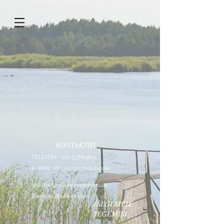
KONTAKTID
TELEFON:
+372 53889871
E-MAIL:
info@ungrumajutus.ee
Hiiu Parish Suuresadama küla,
Roovälja, Suuresadama
JÄLGI MEIE
TEGEMISI